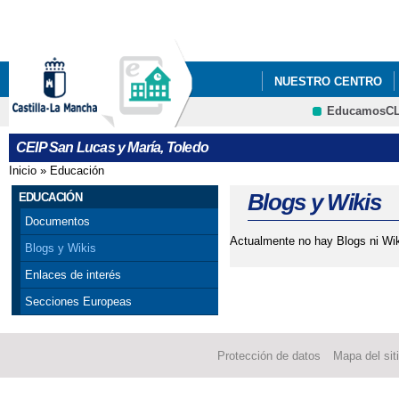
Pa
co
pri
NUESTRO CENTRO
EducamosC
CALENDARIOS ESCOL
CRFP
CEIP San Lucas y María, Toledo
INAUGURACIÓN OFICI
Inicio
»
Educación
Se encuentra usted aquí
DE TOLEDO.
Blogs y Wikis
EDUCACIÓN
Documentos
NORMAS DE CONVIVE
Actualmente no hay Blogs ni Wik
Blogs y Wikis
PROGRAMACIÓN GENER
Enlaces de interés
Secciones Europeas
PLAN DE EVACUACIÓ
PÁGINA WEB SAN LUC
Protección de datos
Mapa del sit
REUNIÓN GENERAL D